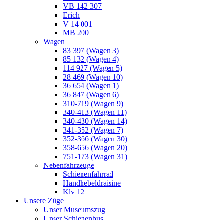
VB 142 307
Erich
V 14 001
MB 200
Wagen
83 397 (Wagen 3)
85 132 (Wagen 4)
114 927 (Wagen 5)
28 469 (Wagen 10)
36 654 (Wagen 1)
36 847 (Wagen 6)
310-719 (Wagen 9)
340-413 (Wagen 11)
340-430 (Wagen 14)
341-352 (Wagen 7)
352-366 (Wagen 30)
358-656 (Wagen 20)
751-173 (Wagen 31)
Nebenfahrzeuge
Schienenfahrrad
Handhebeldraisine
Klv 12
Unsere Züge
Unser Museumszug
Unser Schienenbus