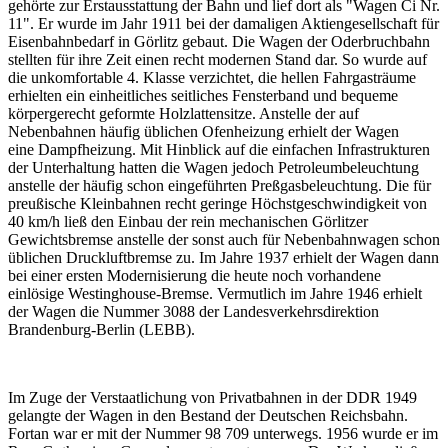
gehörte zur Erstausstattung der Bahn und lief dort als "Wagen Ci Nr.
11". Er wurde im Jahr 1911 bei der damaligen Aktiengesellschaft für
Eisenbahnbedarf in Görlitz gebaut. Die Wagen der Oderbruchbahn
stellten für ihre Zeit einen recht modernen Stand dar. So wurde auf
die unkomfortable 4. Klasse verzichtet, die hellen Fahrgasträume
erhielten ein einheitliches seitliches Fensterband und bequeme
körpergerecht geformte Holzlattensitze. Anstelle der auf
Nebenbahnen häufig üblichen Ofenheizung erhielt der Wagen
eine Dampfheizung. Mit Hinblick auf die einfachen Infrastrukturen
der Unterhaltung hatten die Wagen jedoch Petroleumbeleuchtung
anstelle der häufig schon eingeführten Preßgasbeleuchtung. Die für
preußische Kleinbahnen recht geringe Höchstgeschwindigkeit von
40 km/h ließ den Einbau der rein mechanischen Görlitzer
Gewichtsbremse anstelle der sonst auch für Nebenbahnwagen schon
üblichen Druckluftbremse zu. Im Jahre 1937 erhielt der Wagen dann
bei einer ersten Modernisierung die heute noch vorhandene
einlösige Westinghouse-Bremse. Vermutlich im Jahre 1946 erhielt
der Wagen die Nummer 3088 der Landesverkehrsdirektion
Brandenburg-Berlin (LEBB).
Im Zuge der Verstaatlichung von Privatbahnen in der DDR 1949
gelangte der Wagen in den Bestand der Deutschen Reichsbahn.
Fortan war er mit der Nummer 98 709 unterwegs. 1956 wurde er im