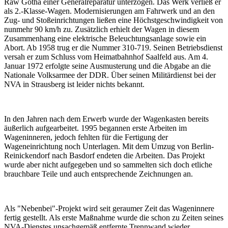
Raw Gotha einer Generalreparatur unterzogen. Das Werk verließ er
als 2.-Klasse-Wagen. Modernisierungen am Fahrwerk und an den
Zug- und Stoßeinrichtungen ließen eine Höchstgeschwindigkeit von
nunmehr 90 km/h zu. Zusätzlich erhielt der Wagen in diesem
Zusammenhang eine elektrische Beleuchtungsanlage sowie ein
Abort. Ab 1958 trug er die Nummer 310-719. Seinen Betriebsdienst
versah er zum Schluss vom Heimatbahnhof Saalfeld aus. Am 4.
Januar 1972 erfolgte seine Ausmusterung und die Abgabe an die
Nationale Volksarmee der DDR. Über seinen Militärdienst bei der
NVA in Strausberg ist leider nichts bekannt.
In den Jahren nach dem Erwerb wurde der Wagenkasten bereits
äußerlich aufgearbeitet. 1995 begannen erste Arbeiten im
Wageninneren, jedoch fehlten für die Fertigung der
Wageneinrichtung noch Unterlagen. Mit dem Umzug von Berlin-
Reinickendorf nach Basdorf endeten die Arbeiten. Das Projekt
wurde aber nicht aufgegeben und so sammelten sich doch etliche
brauchbare Teile und auch entsprechende Zeichnungen an.
Als "Nebenbei"-Projekt wird seit geraumer Zeit das Wageninnere
fertig gestellt. Als erste Maßnahme wurde die schon zu Zeiten seines
NVA-Dienstes unsachgemäß entfernte Trennwand wieder