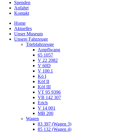
Spenden
Anfahrt
Kontakt
Home
Aktuelles
Unser Museum
Unsere Fahrzeuge
Triebfahrzeuge
Ampflwang
65 1057
V 22 2082
V 60D
V 100.1
Kö I
Köf II
Köf III
VT 95 9396
VB 142 307
Erich
V 14 001
MB 200
Wagen
83 397 (Wagen 3)
85 132 (Wagen 4)