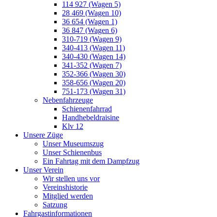
114 927 (Wagen 5)
28 469 (Wagen 10)
36 654 (Wagen 1)
36 847 (Wagen 6)
310-719 (Wagen 9)
340-413 (Wagen 11)
340-430 (Wagen 14)
341-352 (Wagen 7)
352-366 (Wagen 30)
358-656 (Wagen 20)
751-173 (Wagen 31)
Nebenfahrzeuge
Schienenfahrrad
Handhebeldraisine
Klv 12
Unsere Züge
Unser Museumszug
Unser Schienenbus
Ein Fahrtag mit dem Dampfzug
Unser Verein
Wir stellen uns vor
Vereinshistorie
Mitglied werden
Satzung
Fahrgastinformationen